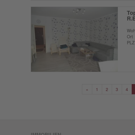
To
R.E
Woh
Ort
PLZ
«
1
2
3
4
IMMOBILIEN