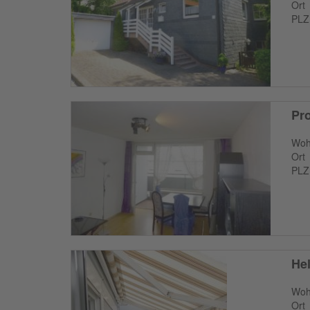
Ort
PLZ
Pro
Woh
Ort
PLZ
He
Woh
Ort