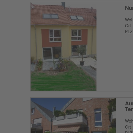
Nur
Woh
Ort
PLZ
Au
Te
Woh
Ort
PLZ