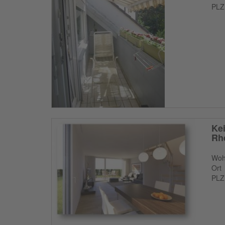
PLZ
Kei
Rh
Woh
Ort
PLZ