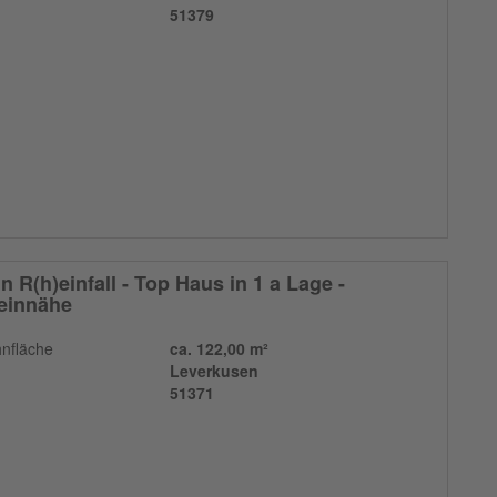
51379
n R(h)einfall - Top Haus in 1 a Lage -
einnähe
nfläche
ca. 122,00 m²
Leverkusen
51371