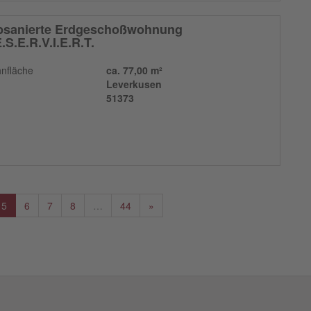
psanierte Erdgeschoßwohnung
.S.E.R.V.I.E.R.T.
nfläche
ca. 77,00 m²
Leverkusen
51373
5
6
7
8
…
44
»