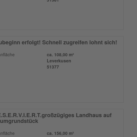
beginn erfolgt! Schnell zugreifen lohnt sich!
nfläche
ca. 108,00 m²
Leverkusen
51377
.S.E.R.V.I.E.R.T.großzügiges Landhaus auf
aumgrundstück
nfläche
ca. 156,00 m²