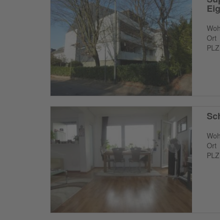
Ei
Woh
Ort
PLZ
Sc
Woh
Ort
PLZ