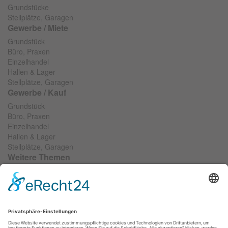
Grundstücke
Stellplätze, Garagen
Gewerbe / Miete
Grundstück
Büro, Praxen
Einzelhandel
Hallen & Lager
Stellplätze, Garagen
Gewerbe / Kauf
Grundstück
Büro, Praxen
Einzelhandel
Hallen & Lager
Stellplätze, Garagen
Weitere Themen
Wir suchen...
Objekt anbieten
Objektfinanzierung
Widerrufsformular
RIS SOCIAL