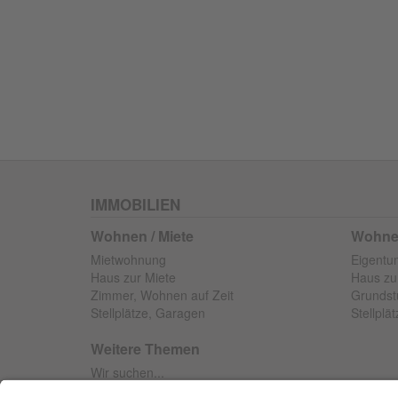
IMMOBILIEN
Wohnen / Miete
Wohnen
Mietwohnung
Eigent
Haus zur Miete
Haus zu
Zimmer, Wohnen auf Zeit
Grundst
Stellplätze, Garagen
Stellplä
Weitere Themen
Wir suchen...
Objekt anbieten