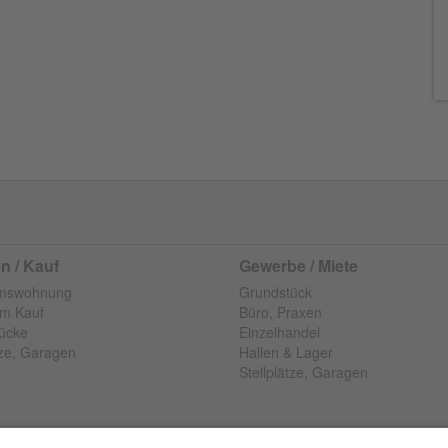
 / Kauf
Gewerbe / Miete
umswohnung
Grundstück
m Kauf
Büro, Praxen
ücke
Einzelhandel
tze, Garagen
Hallen & Lager
Stellplätze, Garagen