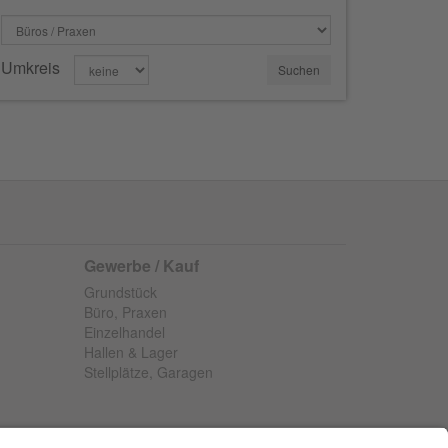
Umkreis
Gewerbe / Kauf
Grundstück
Büro, Praxen
Einzelhandel
Hallen & Lager
Stellplätze, Garagen