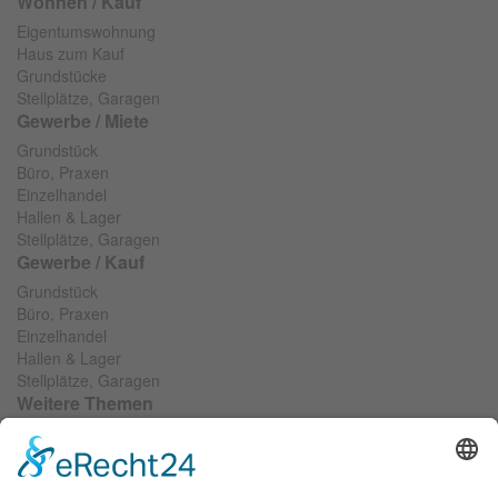
Wohnen / Kauf
Eigentumswohnung
Haus zum Kauf
Grundstücke
Stellplätze, Garagen
Gewerbe / Miete
Grundstück
Büro, Praxen
Einzelhandel
Hallen & Lager
Stellplätze, Garagen
Gewerbe / Kauf
Grundstück
Büro, Praxen
Einzelhandel
Hallen & Lager
Stellplätze, Garagen
Weitere Themen
Wir suchen...
Objekt anbieten
Objektfinanzierung