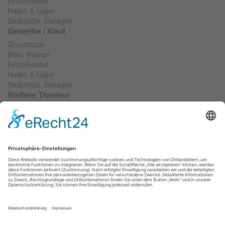
Einzelhandel
Hallen & Lager
Stellplätze, Garagen
Gewerbe / Kauf
Grundstück
Büro, Praxen
Einzelhandel
Hallen & Lager
Stellplätze, Garagen
Weitere Themen
Wir suchen...
Objekt anbieten
Objektfinanzierung
Widerrufsformular
RIS SOCIAL
VERBÄNDE