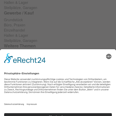
Hallen & Lager
Stellplätze, Garagen
Gewerbe / Kauf
Grundstück
Büro, Praxen
Einzelhandel
Hallen & Lager
Stellplätze, Garagen
Weitere Themen
Wir suchen...
Objekt anbieten
Objektfinanzierung
Widerrufsformular
RIS SOCIAL
VERBÄNDE