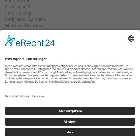
Büro, Praxen
Einzelhandel
Hallen & Lager
Stellplätze, Garagen
Weitere Themen
Wir suchen...
Objekt anbieten
Objektfinanzierung
Widerrufsformular
RIS SOCIAL
VERBÄNDE
IMPRESSUM
DATENSCHUTZ