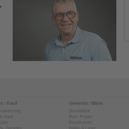
e
 / Kauf
Gewerbe / Miete
umswohnung
Grundstück
m Kauf
Büro, Praxen
ücke
Einzelhandel
tze, Garagen
Hallen & Lager