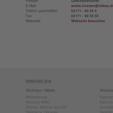
Position
Geschäftsführer
E-Mail
andre.hoetzer@risbau.d
Telefon geschäftlich
02171 - 90 55 0
Fax
02171 - 90 55 55
Webseite
Webseite besuchen
IMMOBILIEN
Wohnen / Miete
Wohnen
Mietwohnung
Eigent
Haus zur Miete
Haus zu
Zimmer, Wohnen auf Zeit
Grundst
Stellplätze, Garagen
Stellplä